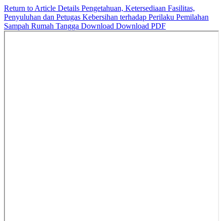
Return to Article Details
Pengetahuan, Ketersediaan Fasilitas,
Penyuluhan dan Petugas Kebersihan terhadap Perilaku Pemilahan
Sampah Rumah Tangga
Download
Download PDF