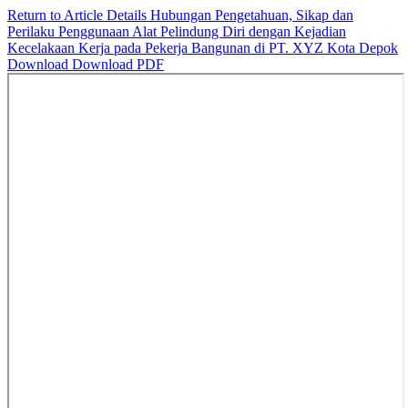
Return to Article Details
Hubungan Pengetahuan, Sikap dan
Perilaku Penggunaan Alat Pelindung Diri dengan Kejadian
Kecelakaan Kerja pada Pekerja Bangunan di PT. XYZ Kota Depok
Download
Download PDF